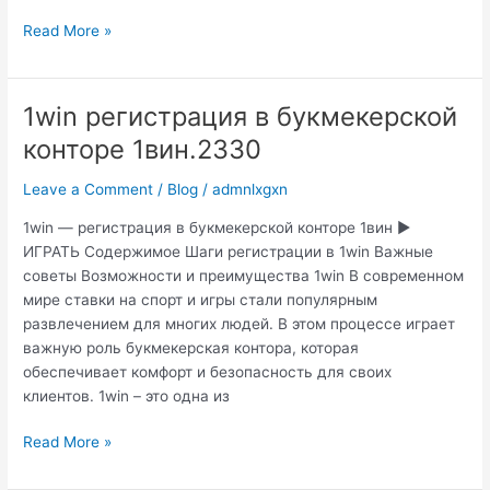
1win
Read More »
скачать
приложение
букмекерской
1win регистрация в букмекерской
конторы.294
конторе 1вин.2330
(2)
Leave a Comment
/
Blog
/
admnlxgxn
1win — регистрация в букмекерской конторе 1вин ▶️
ИГРАТЬ Содержимое Шаги регистрации в 1win Важные
советы Возможности и преимущества 1win В современном
мире ставки на спорт и игры стали популярным
развлечением для многих людей. В этом процессе играет
важную роль букмекерская контора, которая
обеспечивает комфорт и безопасность для своих
клиентов. 1win – это одна из
1win
Read More »
регистрация
в