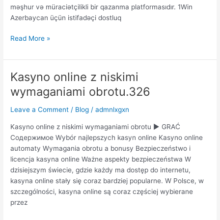
məşhur və müraciətçilikli bir qazanma platformasıdır. 1Win
Azerbaycan üçün istifadəçi dostluq
1Win
Read More »
Azerbaycan
Giri
v
Kasyno online z niskimi
Qeydiyyat.2049
wymaganiami obrotu.326
Leave a Comment
/
Blog
/
admnlxgxn
Kasyno online z niskimi wymaganiami obrotu ▶️ GRAĆ
Содержимое Wybór najlepszych kasyn online Kasyno online
automaty Wymagania obrotu a bonusy Bezpieczeństwo i
licencja kasyna online Ważne aspekty bezpieczeństwa W
dzisiejszym świecie, gdzie każdy ma dostęp do internetu,
kasyna online stały się coraz bardziej popularne. W Polsce, w
szczególności, kasyna online są coraz częściej wybierane
przez