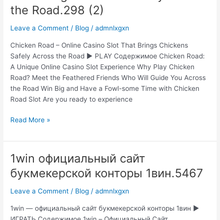
the Road.298 (2)
Leave a Comment
/
Blog
/
admnlxgxn
Chicken Road – Online Casino Slot That Brings Chickens
Safely Across the Road ▶️ PLAY Содержимое Chicken Road:
A Unique Online Casino Slot Experience Why Play Chicken
Road? Meet the Feathered Friends Who Will Guide You Across
the Road Win Big and Have a Fowl-some Time with Chicken
Road Slot Are you ready to experience
Chicken
Read More »
Road
–
Online
1win официальный сайт
Casino
букмекерской конторы 1вин.5467
Slot
That
Leave a Comment
/
Blog
/
admnlxgxn
Brings
Chickens
1win — официальный сайт букмекерской конторы 1вин ▶️
Safely
ИГРАТЬ Содержимое 1win – Официальный Сайт