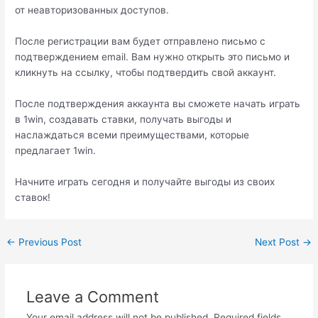
от неавторизованных доступов.
После регистрации вам будет отправлено письмо с
подтверждением email. Вам нужно открыть это письмо и
кликнуть на ссылку, чтобы подтвердить свой аккаунт.
После подтверждения аккаунта вы сможете начать играть
в 1win, создавать ставки, получать выгоды и
наслаждаться всеми преимуществами, которые
предлагает 1win.
Начните играть сегодня и получайте выгоды из своих
ставок!
←
Previous Post
Next Post
→
Leave a Comment
Your email address will not be published.
Required fields