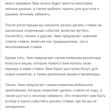
много времени. Вам нужно будет ввести некоторые
личные данные, а также выбрать пароль для доступа к
вашему личному кабинету.
После регистрации вы сможете начать делать ставки на
различные спортивные события, включая футбол,
баскетбол, теннис и другие. 1вин предлагает широкий
спектр ставок, включая как традиционные, так и
эксклюзивные ставки.
Кроме того, 1вин предлагает своим клиентам различные
бонусы и акции, которые помогут вам начать свою
карьеру в мире ставок. Вам будет доступен бонус для
новых клиентов, а также различные акции и промокоды.
Также, 1вин предлагает своим клиентам мобильное
приложение, которое позволяет делать ставки на ходу, а
также доступ к личному кабинету. Это позволяет вам быть
всегда в курсе событий и делать ставки, где бы вы не
находились.