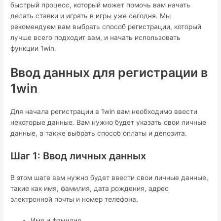
быстрый процесс, который может помочь вам начать
делать ставки и играть в игры уже сегодня. Мы
рекомендуем вам выбрать способ регистрации, который
лучше всего подходит вам, и начать использовать
функции 1win.
Ввод данных для регистрации в
1win
Для начала регистрации в 1win вам необходимо ввести
некоторые данные. Вам нужно будет указать свои личные
данные, а также выбрать способ оплаты и депозита.
Шаг 1: Ввод личных данных
В этом шаге вам нужно будет ввести свои личные данные,
такие как имя, фамилия, дата рождения, адрес
электронной почты и номер телефона.
Имя и фамилия