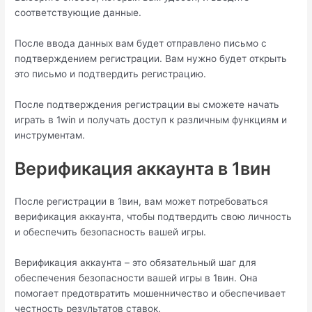
соответствующие данные.
После ввода данных вам будет отправлено письмо с
подтверждением регистрации. Вам нужно будет открыть
это письмо и подтвердить регистрацию.
После подтверждения регистрации вы сможете начать
играть в 1win и получать доступ к различным функциям и
инструментам.
Верификация аккаунта в 1вин
После регистрации в 1вин, вам может потребоваться
верификация аккаунта, чтобы подтвердить свою личность
и обеспечить безопасность вашей игры.
Верификация аккаунта – это обязательный шаг для
обеспечения безопасности вашей игры в 1вин. Она
помогает предотвратить мошенничество и обеспечивает
честность результатов ставок.