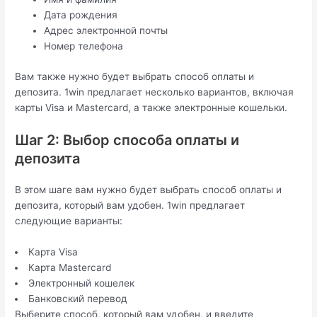
Дата рождения
Адрес электронной почты
Номер телефона
Вам также нужно будет выбрать способ оплаты и
депозита. 1win предлагает несколько вариантов, включая
карты Visa и Mastercard, а также электронные кошельки.
Шаг 2: Выбор способа оплаты и
депозита
В этом шаге вам нужно будет выбрать способ оплаты и
депозита, который вам удобен. 1win предлагает
следующие варианты:
Карта Visa
Карта Mastercard
Электронный кошелек
Банковский перевод
Выберите способ, который вам удобен, и введите