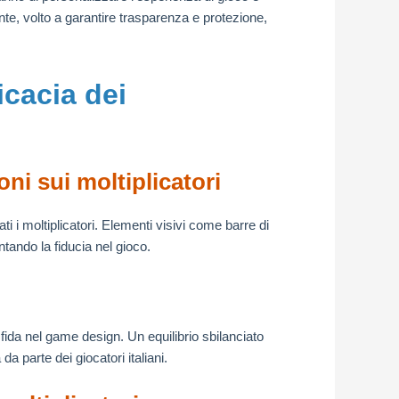
nte, volto a garantire trasparenza e protezione,
icacia dei
oni sui moltiplicatori
i moltiplicatori. Elementi visivi come barre di
tando la fiducia nel gioco.
 sfida nel game design. Un equilibrio sbilanciato
a parte dei giocatori italiani.