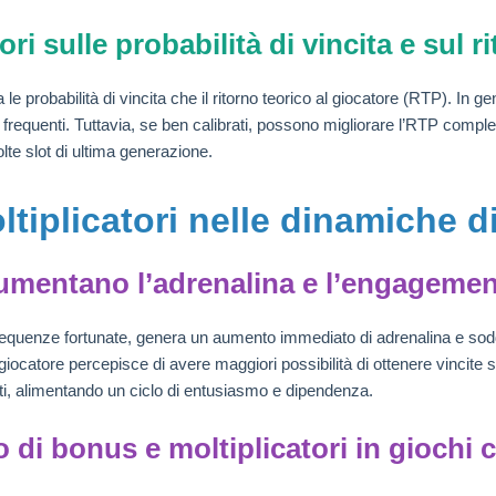
tori sulle probabilità di vincita e sul 
 le probabilità di vincita che il ritorno teorico al giocatore (RTP). In ge
requenti. Tuttavia, se ben calibrati, possono migliorare l’RTP compless
te slot di ultima generazione.
ltiplicatori nelle dinamiche d
aumentano l’adrenalina e l’engagemen
 in sequenze fortunate, genera un aumento immediato di adrenalina e 
giocatore percepisce di avere maggiori possibilità di ottenere vincite si
nti, alimentando un ciclo di entusiasmo e dipendenza.
so di bonus e moltiplicatori in gioch