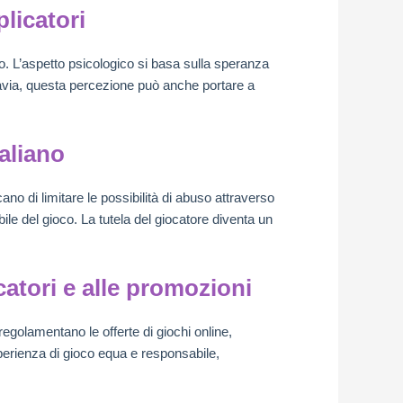
plicatori
mo. L’aspetto psicologico si basa sulla speranza
tavia, questa percezione può anche portare a
aliano
no di limitare le possibilità di abuso attraverso
e del gioco. La tutela del giocatore diventa un
catori e alle promozioni
golamentano le offerte di giochi online,
perienza di gioco equa e responsabile,