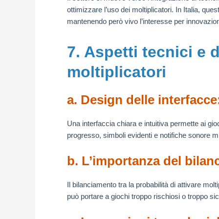
ottimizzare l’uso dei moltiplicatori. In Italia, 
mantenendo però vivo l’interesse per innovazio
7. Aspetti tecnici e 
moltiplicatori
a. Design delle interfacce:
Una interfaccia chiara e intuitiva permette ai g
progresso, simboli evidenti e notifiche sonore mi
b. L’importanza del bilan
Il bilanciamento tra la probabilità di attivare mo
può portare a giochi troppo rischiosi o troppo sic