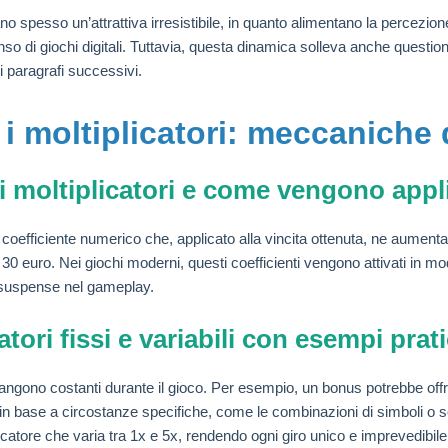
ntano spesso un’attrattiva irresistibile, in quanto alimentano la percezion
 di giochi digitali. Tuttavia, questa dinamica solleva anche questioni 
 paragrafi successivi.
 moltiplicatori: meccaniche di
i moltiplicatori e come vengono appli
n coefficiente numerico che, applicato alla vincita ottenuta, ne aumenta
 30 euro. Nei giochi moderni, questi coefficienti vengono attivati in mo
i suspense nel gameplay.
atori fissi e variabili con esempi prati
 rimangono costanti durante il gioco. Per esempio, un bonus potrebbe offr
 in base a circostanze specifiche, come le combinazioni di simboli o
icatore che varia tra 1x e 5x, rendendo ogni giro unico e imprevedibile