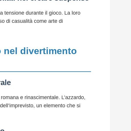
a tensione durante il gioco. La loro
so di casualità come arte di
o nel divertimento
rale
ca romana e rinascimentale. L’azzardo,
dell’imprevisto, un elemento che si