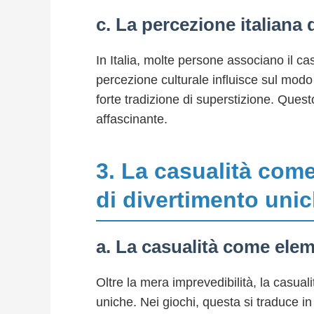
c. La percezione italiana
In Italia, molte persone associano il c
percezione culturale influisce sul modo
forte tradizione di superstizione. Ques
affascinante.
3. La casualità come
di divertimento uni
a. La casualità come elem
Oltre la mera imprevedibilità, la casua
uniche. Nei giochi, questa si traduce 