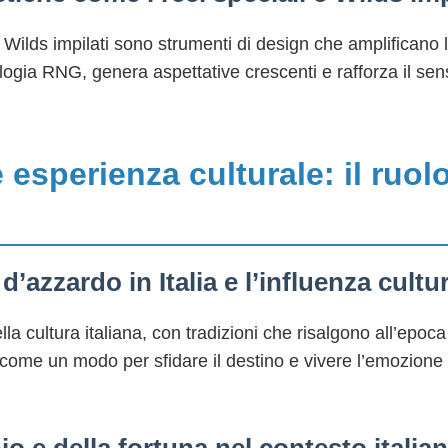
e Wilds impilati sono strumenti di design che amplificano l
logia RNG, genera aspettative crescenti e rafforza il sen
 esperienza culturale: il ruol
d’azzardo in Italia e l’influenza cultu
lla cultura italiana, con tradizioni che risalgono all’epo
 come un modo per sfidare il destino e vivere l’emozione 