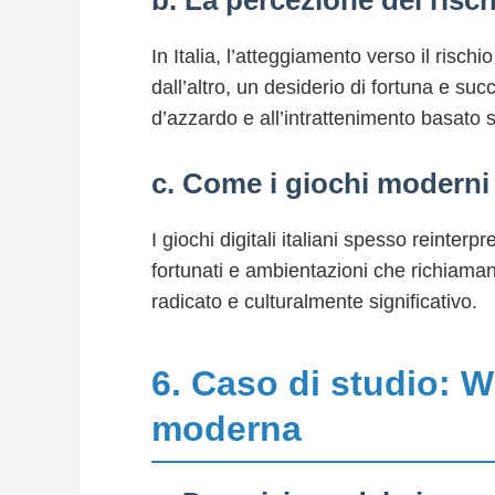
b. La percezione del risch
In Italia, l’atteggiamento verso il risc
dall’altro, un desiderio di fortuna e su
d’azzardo e all’intrattenimento basato 
c. Come i giochi moderni 
I giochi digitali italiani spesso reinte
fortunati e ambientazioni che richiaman
radicato e culturalmente significativo.
6. Caso di studio: 
moderna