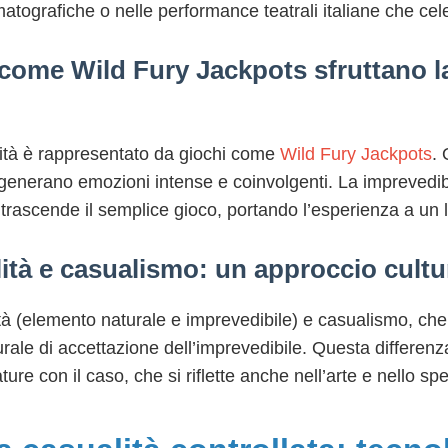
ografiche o nelle performance teatrali italiane che cele
come Wild Fury Jackpots sfruttano la
lità è rappresentato da giochi come
Wild Fury Jackpots
. 
, generano emozioni intense e coinvolgenti. La imprevedibil
ascende il semplice gioco, portando l’esperienza a un live
lità e casualismo: un approccio cultur
alità (elemento naturale e imprevedibile) e casualismo, c
turale di accettazione dell’imprevedibile. Questa differe
re con il caso, che si riflette anche nell’arte e nello spe