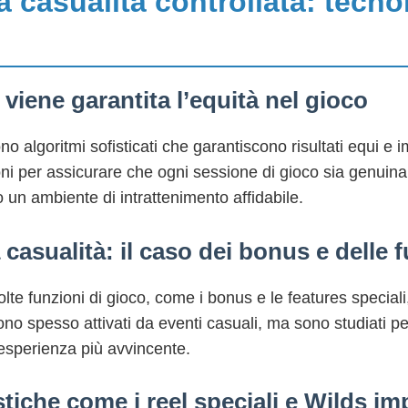
la casualità controllata: tecn
viene garantita l’equità nel gioco
 algoritmi sofisticati che garantiscono risultati equi e impr
zioni per assicurare che ogni sessione di gioco sia genui
un ambiente di intrattenimento affidabile.
casualità: il caso dei bonus e delle f
olte funzioni di gioco, come i bonus e le features specia
no spesso attivati da eventi casuali, ma sono studiati pe
’esperienza più avvincente.
ristiche come i reel speciali e Wilds i