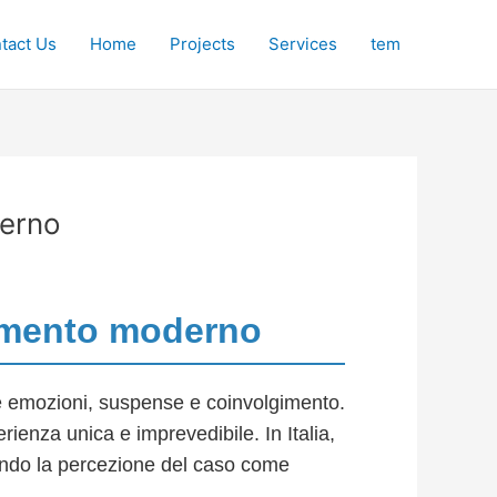
tact Us
Home
Projects
Services
tem
derno
timento moderno
re emozioni, suspense e coinvolgimento.
ienza unica e imprevedibile. In Italia,
nzando la percezione del caso come