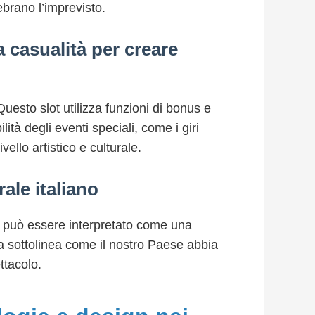
brano l’imprevisto.
 casualità per creare
Questo slot utilizza funzioni di bonus e
ità degli eventi speciali, come i giri
llo artistico e culturale.
ale italiano
he può essere interpretato come una
nza sottolinea come il nostro Paese abbia
ttacolo.