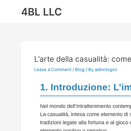
Skip
4BL LLC
to
content
L’arte della casualità: com
Leave a Comment
/
Blog
/ By
admnlxgxn
1. Introduzione: L’
Nel mondo dell’intrattenimento contemp
La casualità, intesa come elemento di so
tradizioni legate alla fortuna e al gio
elemento positivo o negativo.