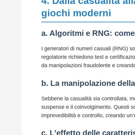
4. Dalla casualità al
giochi moderni
a. Algoritmi e RNG: come 
I generatori di numeri casuali (RNG) sono
regolatorie richiedono test e certifica
da manipolazioni fraudolente e creando 
b. La manipolazione della 
Sebbene la casualità sia controllata, m
suspense e il coinvolgimento. Questi so
imprevedibilità e controllo, creando un
c. L’effetto delle caratte